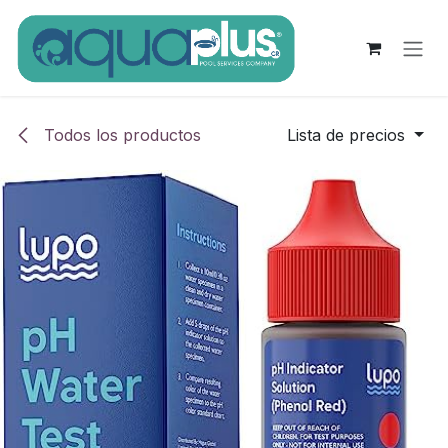
Ir al contenido
Todos los productos
Lista de precios