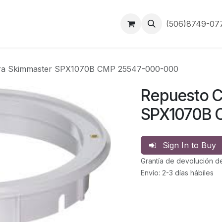
Inicio
Contáctanos
(506)8749-0
ara Skimmaster SPX1070B CMP 25547-000-000
Repuesto C
SPX1070B 
Sign In to Buy
Grantía de devolución d
Envío: 2-3 días hábiles