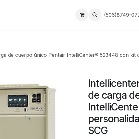
Inicio
Contáctanos
(506)8749-0
arga de cuerpo único Pentair IntelliCenter® 523448 con kit 
Intellicent
de carga de
IntelliCent
personalidad
SCG