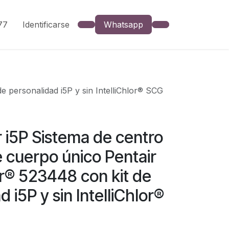
777
Identificarse
Whatsapp
de personalidad i5P y sin IntelliChlor® SCG
er i5P Sistema de centro
 cuerpo único Pentair
er® 523448 con kit de
 i5P y sin IntelliChlor®