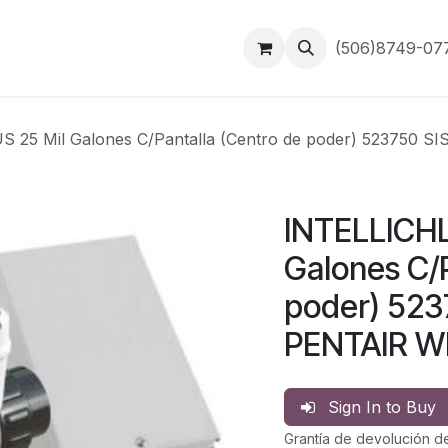
Inicio
Contáctanos
(506)8749-0
 25 Mil Galones C/Pantalla (Centro de poder) 523750 
INTELLICHL
Galones C/P
poder) 52
PENTAIR WI
Sign In to Buy
Grantía de devolución d