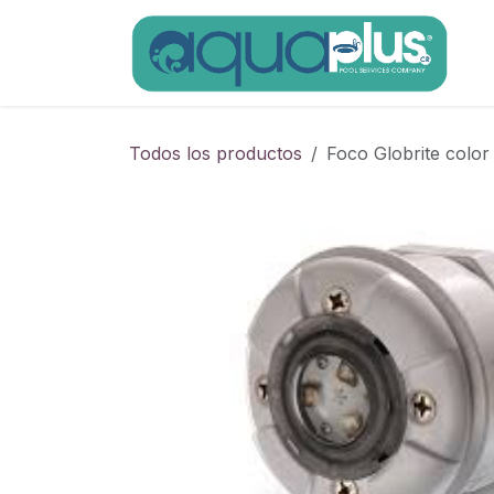
Ir al contenido
Todos los productos
Foco Globrite col