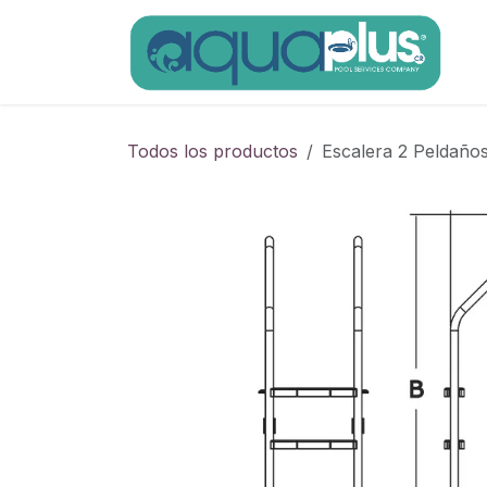
Ir al contenido
Todos los productos
Escalera 2 Peldañ