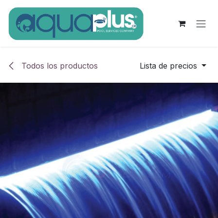
Ir al contenido
Todos los productos
Lista de precios