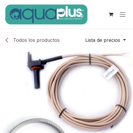
Ir al contenido
Todos los productos
Lista de precios