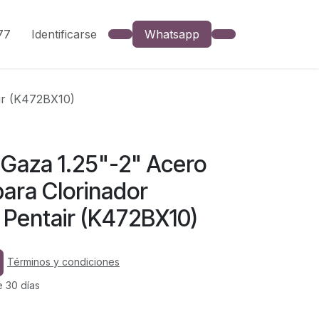
777
Identificarse
Whatsapp
ir (K472BX10)
aza 1.25"-2" Acero
para Clorinador
Pentair (K472BX10)
Términos y condiciones
e 30 días