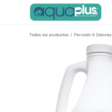
Ir al contenido
Todos los productos
Peroxido 6 Galone