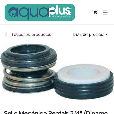
Ir al contenido
Todos los productos
Lista de precios
Sello Mecánico Pentair 3/4" (Dinamo,