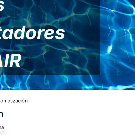
s
tadores
IR
omatización
n
na