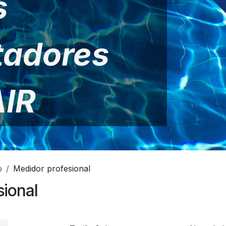
s
tadores
IR
o
Medidor profesional
sional