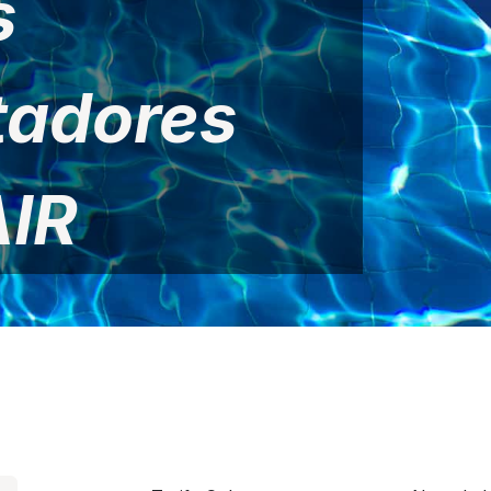
s
tadores
IR