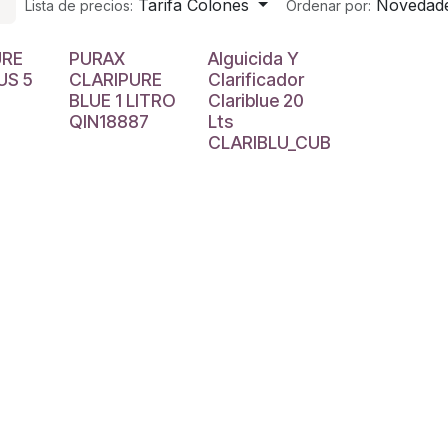
Tarifa Colones
Novedad
Lista de precios:
Ordenar por:
URE
PURAX
Alguicida Y
US 5
CLARIPURE
Clarificador
BLUE 1 LITRO
Clariblue 20
QIN18887
Lts
CLARIBLU_CUB